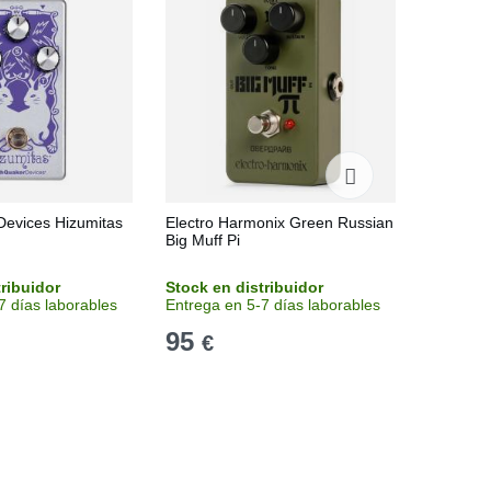
Devices Hizumitas
Electro Harmonix Green Russian
Fulltone
Big Muff Pi
tribuidor
Stock en distribuidor
Stock en
7 días laborables
Entrega en 5-7 días laborables
Entrega 
95
229
€
€