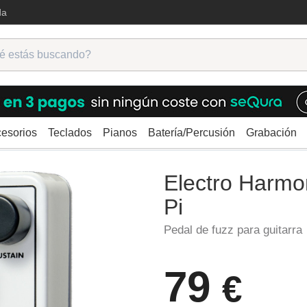
da
esorios
Teclados
Pianos
Batería/Percusión
Grabación
ra
Fuzz
Electro Harmonix Nano Big Muff Pi
Electro Harmo
Pi
Pedal de fuzz para guitarra
79
€