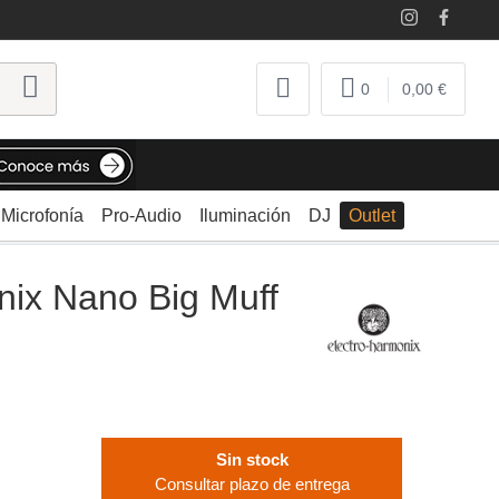
0
0,00 €
Microfonía
Pro-Audio
Iluminación
DJ
Outlet
nix Nano Big Muff
Sin stock
Consultar plazo de entrega