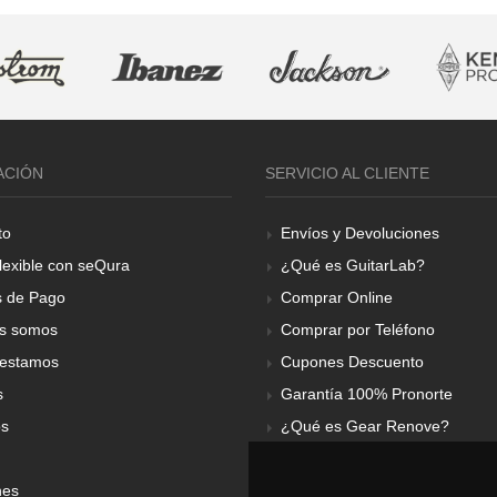
ACIÓN
SERVICIO AL CLIENTE
to
Envíos y Devoluciones
lexible con seQura
¿Qué es GuitarLab?
 de Pago
Comprar Online
s somos
Comprar por Teléfono
estamos
Cupones Descuento
s
Garantía 100% Pronorte
os
¿Qué es Gear Renove?
nes