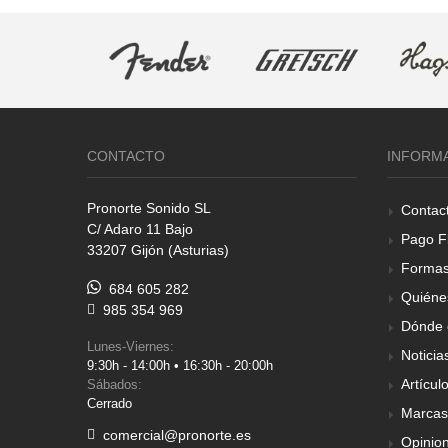
CONTACTO
INFORM
Pronorte Sonido SL
Contac
C/ Adaro 11 Bajo
Pago F
33207 Gijón (Asturias)
Formas
684 605 282
Quiéne
985 354 969
Dónde 
Lunes-Viernes:
Noticia
9:30h - 14:00h • 16:30h - 20:00h
Artícul
Sábados:
Cerrado
Marcas
comercial@pronorte.es
Opinio