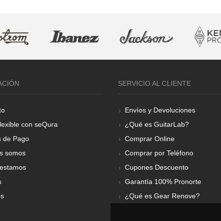
ACIÓN
SERVICIO AL CLIENTE
to
Envíos y Devoluciones
lexible con seQura
¿Qué es GuitarLab?
 de Pago
Comprar Online
s somos
Comprar por Teléfono
estamos
Cupones Descuento
s
Garantía 100% Pronorte
os
¿Qué es Gear Renove?