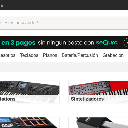
da
ions, sintetizadores, controladores
esorios
Teclados
Pianos
Batería/Percusión
Grabación
tations
Sintetizadores