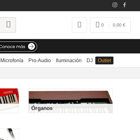
0
0,00 €
Microfonía
Pro-Audio
Iluminación
DJ
Outlet
Órganos