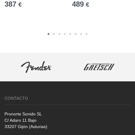
387
489
€
€
CONTACTO
Pronorte Sonido SL
C/ Adaro 11 Bajo
33207 Gijón (Asturias)