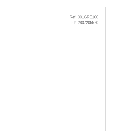
Ref. 001GRE166
Id# 2807205570