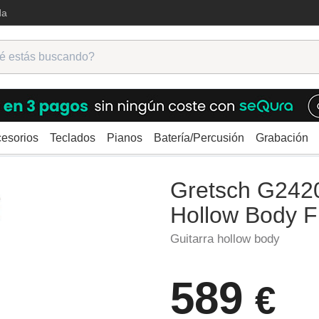
da
esorios
Teclados
Pianos
Batería/Percusión
Grabación
ctricas
Caja/Jazz
Gretsch G2420T Streamliner Hollow Body FRLN 
Gretsch G2420
Hollow Body
Guitarra hollow body
589
€