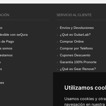
ACIÓN
SERVICIO AL CLIENTE
to
Envíos y Devoluciones
lexible con seQura
¿Qué es GuitarLab?
 de Pago
Comprar Online
s somos
Comprar por Teléfono
estamos
Cupones Descuento
s
Garantía 100% Pronorte
os
¿Qué es Gear Renove?
nes
Utilizamos coo
Usamos cookies y otras
navegación en nuestra