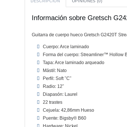
DESCRIPCIÓN
OPINIONES (0)
Información sobre Gretsch G2
Guitarra de cuerpo hueco Gretsch G2420T Str
Cuerpo: Arce laminado
Forma del cuerpo: Streamliner™ Hollow 
Tapa: Arce laminado arqueado
Mástil: Nato
Perfil: Soft "C"
Radio: 12"
Diapasón: Laurel
22 trastes
Cejuela: 42,86mm Hueso
Puente: Bigsby® B60
Hardware: Nickel