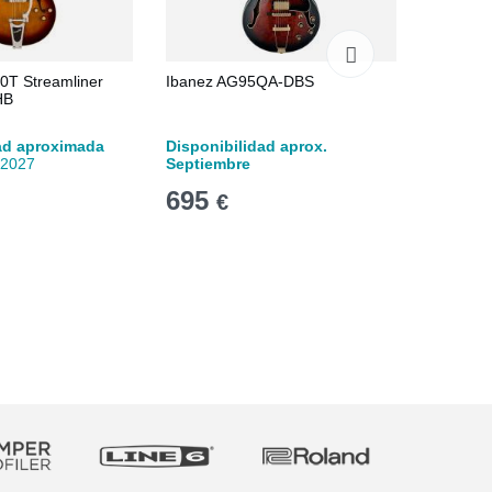
0T Streamliner
Ibanez AG95QA-DBS
Ibanez 
HB
ad aproximada
Disponibilidad aprox.
Disponib
 2027
Septiembre
Septiem
695
1.29
€