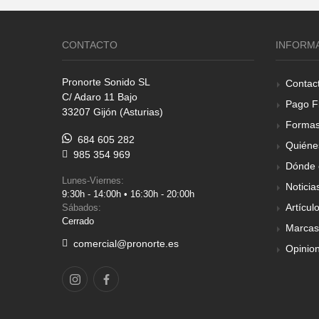
CONTACTO
INFORM
Pronorte Sonido SL
Contac
C/ Adaro 11 Bajo
Pago F
33207 Gijón (Asturias)
Formas
684 605 282
Quiéne
985 354 969
Dónde 
Lunes-Viernes:
Noticia
9:30h - 14:00h • 16:30h - 20:00h
Artícul
Sábados:
Cerrado
Marcas
comercial@pronorte.es
Opinio