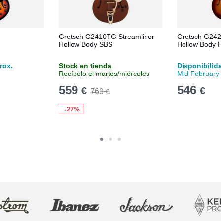
Gretsch G2410TG Streamliner
Gretsch G242
Hollow Body SBS
Hollow Body 
rox.
Stock en tienda
Disponibilid
Recíbelo el martes/miércoles
Mid February
559
546
€
€
769
€
-27%