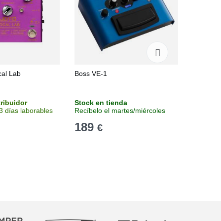
cal Lab
Boss VE-1
Headrus
tribuidor
Stock en tienda
Stock e
3 días laborables
Recíbelo el martes/miércoles
Recíbelo
189
259
€
€