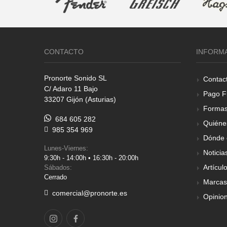
CONTACTO
INFORM
Pronorte Sonido SL
Contac
C/ Adaro 11 Bajo
Pago F
33207 Gijón (Asturias)
Formas
684 605 282
Quiéne
985 354 969
Dónde 
Lunes-Viernes:
Noticia
9:30h - 14:00h • 16:30h - 20:00h
Artícul
Sábados:
Cerrado
Marcas
comercial@pronorte.es
Opinio