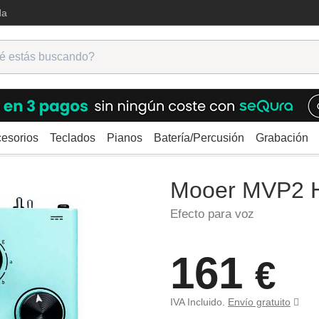
da
esorios
Teclados
Pianos
Batería/Percusión
Grabación
z
Mooer MVP2 Harmonier
Mooer MVP2 
Efecto para voz
161
€
IVA Incluido.
Envío gratuito