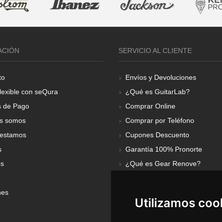
ACIÓN
SERVICIO AL CLIENTE
to
Envíos y Devoluciones
lexible con seQura
¿Qué es GuitarLab?
 de Pago
Comprar Online
s somos
Comprar por Teléfono
estamos
Cupones Descuento
s
Garantía 100% Pronorte
os
¿Qué es Gear Renove?
nes
Utilizamos coo