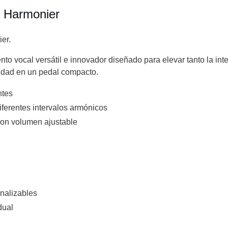
 Harmonier
er.
 vocal versátil e innovador diseñado para elevar tanto la inter
didad en un pedal compacto.
ntes
ferentes intervalos armónicos
 con volumen ajustable
onalizables
dual