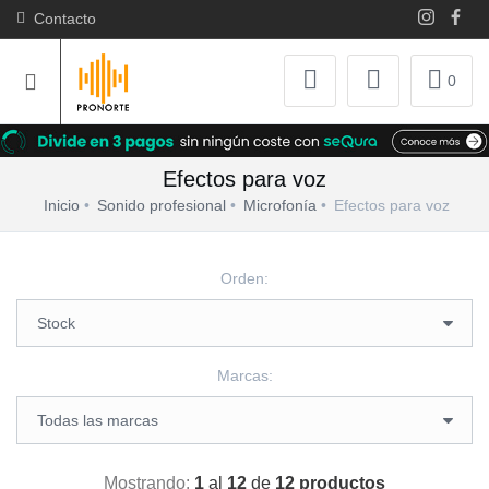
Contacto
0
Efectos para voz
Inicio
Sonido profesional
Microfonía
Efectos para voz
Orden:
Marcas:
Mostrando:
1
al
12
de
12 productos