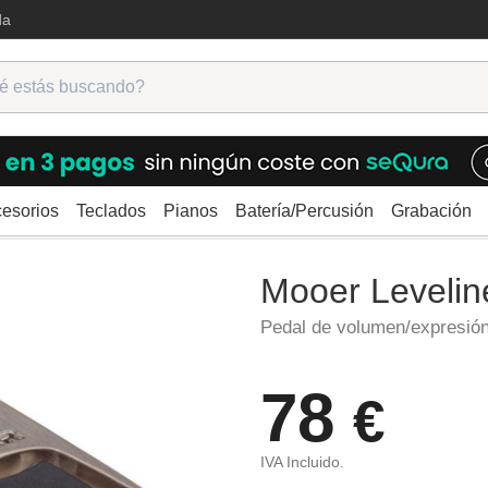
da
esorios
Teclados
Pianos
Batería/Percusión
Grabación
ra
Volumen/Expresión
Mooer Leveline Volume Pedal
Mooer Leveli
Pedal de volumen/expresión
78
€
IVA Incluido.