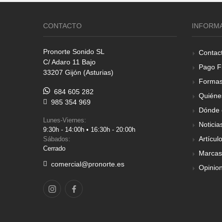
CONTACTO
INFORM
Pronorte Sonido SL
Contac
C/ Adaro 11 Bajo
Pago F
33207 Gijón (Asturias)
Formas
684 605 282
Quiéne
985 354 969
Dónde 
Lunes-Viernes:
Noticia
9:30h - 14:00h • 16:30h - 20:00h
Artícul
Sábados:
Cerrado
Marcas
comercial@pronorte.es
Opinio