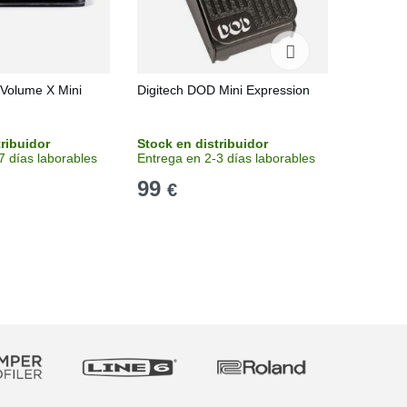
Volume X Mini
Digitech DOD Mini Expression
Hotone A
tribuidor
Stock en distribuidor
Disponi
7 días laborables
Entrega en 2-3 días laborables
99
71
€
€