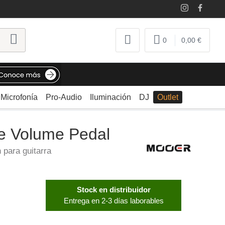
0
0,00 €
Microfonía
Pro-Audio
Iluminación
DJ
Outlet
ne Volume Pedal
 para guitarra
Stock en distribuidor
Entrega en 2-3 días laborables