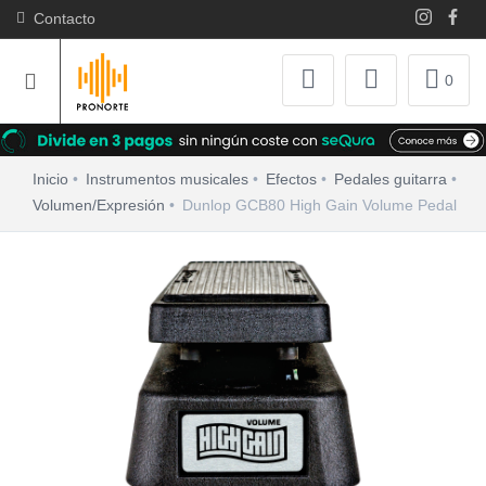
Contacto
0
Inicio
Instrumentos musicales
Efectos
Pedales guitarra
Volumen/Expresión
Dunlop GCB80 High Gain Volume Pedal