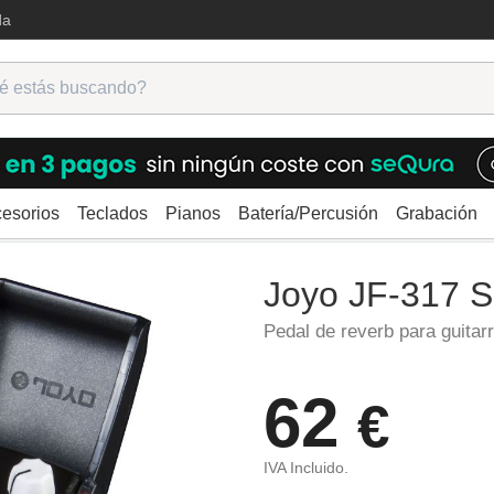
da
esorios
Teclados
Pianos
Batería/Percusión
Grabación
ra
Reverb
Joyo JF-317 Space Verb
Joyo JF-317 
Pedal de reverb para guitar
62
€
IVA Incluido.