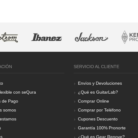
ACIÓN
SERVICIO AL CLIENTE
to
Envíos y Devoluciones
lexible con seQura
¿Qué es GuitarLab?
 de Pago
Comprar Online
s somos
Comprar por Teléfono
estamos
Cupones Descuento
s
Garantía 100% Pronorte
os
¿Qué es Gear Renove?