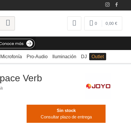
0
0,00 €
Microfonía
Pro-Audio
Iluminación
DJ
Outlet
Space Verb
ra
Sin stock
Consultar plazo de entrega