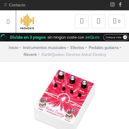
Contacto
0
Inicio
Instrumentos musicales
Efectos
Pedales guitarra
Reverb
EarthQuaker Devices Astral Destiny