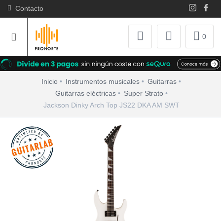
Contacto
0
Inicio
Instrumentos musicales
Guitarras
Guitarras eléctricas
Super Strato
Jackson Dinky Arch Top JS22 DKA AM SWT