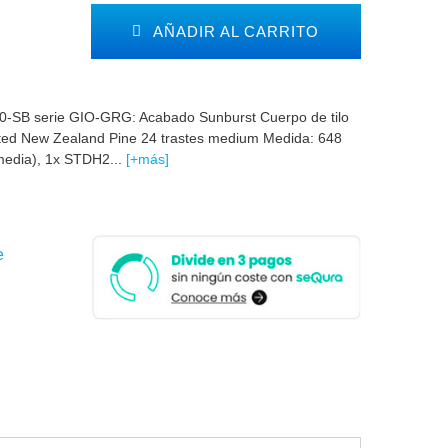
AÑADIR AL CARRITO
40-SB serie GIO-GRG: Acabado Sunburst Cuerpo de tilo
ated New Zealand Pine 24 trastes medium Medida: 648
media), 1x STDH2...
[+más]
e