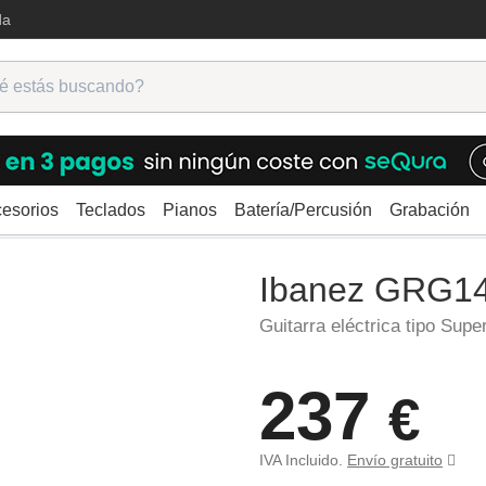
da
esorios
Teclados
Pianos
Batería/Percusión
Grabación
ctricas
Super Strato
Ibanez GRG140-SB
Ibanez GRG1
Guitarra eléctrica tipo Super
237
€
IVA Incluido.
Envío gratuito