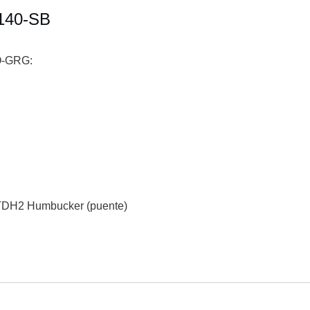
G140-SB
IO-GRG:
 STDH2 Humbucker (puente)