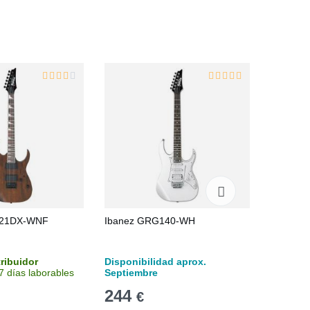
121DX-WNF
Ibanez GRG140-WH
Ibanez 
tribuidor
Disponibilidad aprox.
Stock e
7 días laborables
Septiembre
Recíbelo
244
216
€
€