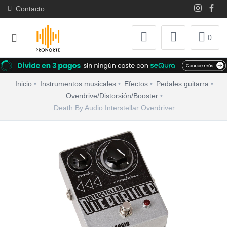
Contacto
0
Inicio
Instrumentos musicales
Efectos
Pedales guitarra
Overdrive/Distorsión/Booster
Death By Audio Interstellar Overdriver