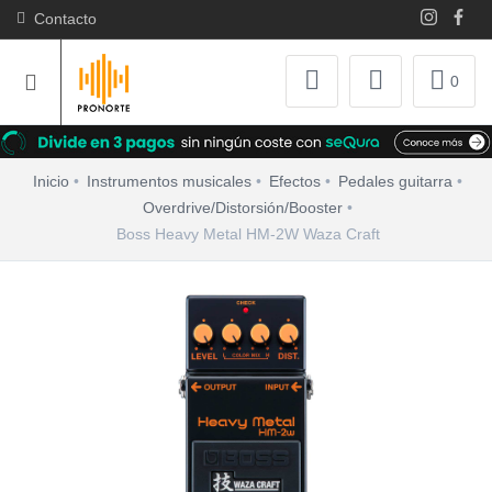
Contacto
0
Inicio
Instrumentos musicales
Efectos
Pedales guitarra
Overdrive/Distorsión/Booster
Boss Heavy Metal HM-2W Waza Craft