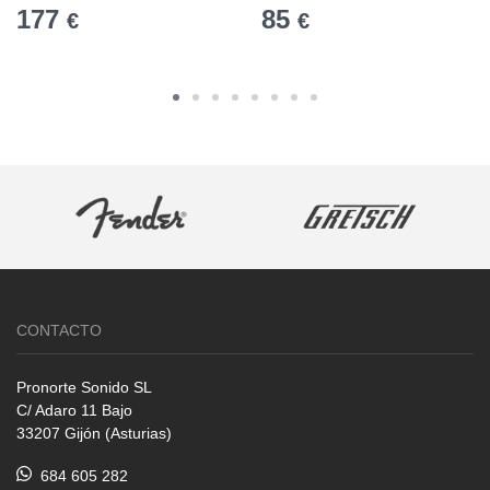
177
85
€
€
CONTACTO
Pronorte Sonido SL
C/ Adaro 11 Bajo
33207 Gijón (Asturias)
684 605 282