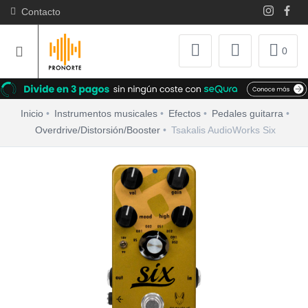
Contacto
0
Inicio
Instrumentos musicales
Efectos
Pedales guitarra
Overdrive/Distorsión/Booster
Tsakalis AudioWorks Six