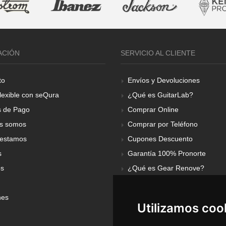
ACIÓN
SERVICIO AL CLIENTE
to
Envíos y Devoluciones
lexible con seQura
¿Qué es GuitarLab?
 de Pago
Comprar Online
s somos
Comprar por Teléfono
estamos
Cupones Descuento
s
Garantía 100% Pronorte
os
¿Qué es Gear Renove?
nes
Utilizamos coo