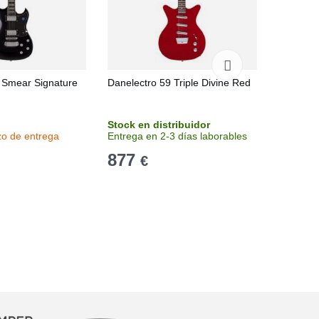
 Smear Signature
Danelectro 59 Triple Divine Red
Yamaha 
Brushed 
Stock en distribuidor
Sin stoc
zo de entrega
Entrega en 2-3 días laborables
Consulta
877
929
€
€