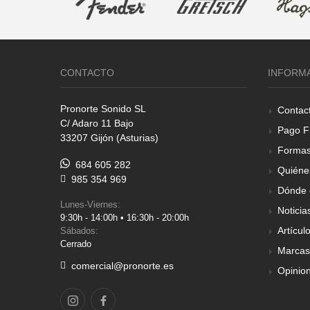
CONTACTO
INFORM
Pronorte Sonido SL
Contac
C/ Adaro 11 Bajo
Pago F
33207 Gijón (Asturias)
Formas
684 605 282
Quiéne
985 354 969
Dónde 
Lunes-Viernes:
Noticia
9:30h - 14:00h • 16:30h - 20:00h
Artícul
Sábados:
Cerrado
Marcas
comercial@pronorte.es
Opinio