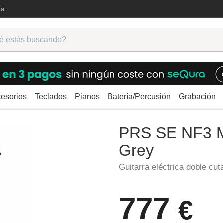
da
esorios
Teclados
Pianos
Batería/Percusión
Grabación
ctricas
Double Cutaway
PRS SE NF3 Maple Gun Metal Grey
PRS SE NF3 M
Grey
Guitarra eléctrica doble cu
777
€