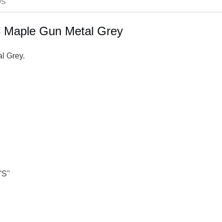
OS
 Maple Gun Metal Grey
l Grey.
S''