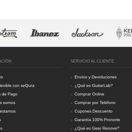
ACIÓN
SERVICIO AL CLIENTE
to
Envíos y Devoluciones
lexible con seQura
¿Qué es GuitarLab?
 de Pago
Comprar Online
s somos
Comprar por Teléfono
estamos
Cupones Descuento
s
Garantía 100% Pronorte
os
¿Qué es Gear Renove?