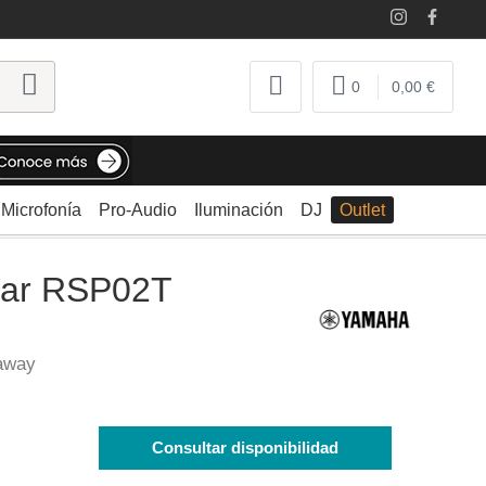
0
0,00 €
Microfonía
Pro-Audio
Iluminación
DJ
Outlet
tar RSP02T
taway
Consultar disponibilidad