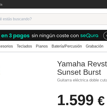
da
esorios
Teclados
Pianos
Batería/Percusión
Grabación
ctricas
Double Cutaway
Yamaha Revstar RSP02T Sunset Burst
Yamaha Revs
Sunset Burst
Guitarra eléctrica doble cu
1.599
€