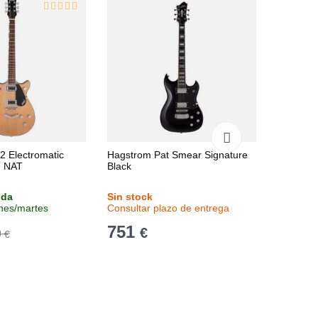
2 Electromatic
Hagstrom Pat Smear Signature
Yamaha 
T NAT
Black
Brushed 
nda
Sin stock
Sin stoc
unes/martes
Consultar plazo de entrega
Consulta
751
929
€
€
9
€