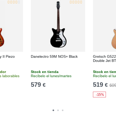
 II Piezo
Danelectro 59M NOS+ Black
Gretsch G522
Double Jet B
idor
Stock en tienda
Stock en tie
s laborables
Recíbelo el lunes/martes
Recíbelo el l
579
519
€
€
60
-15%