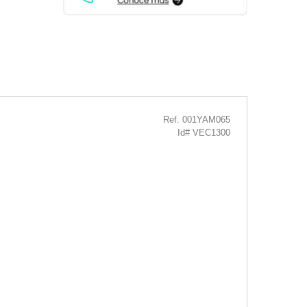
Ref. 001YAM065
Id# VEC1300