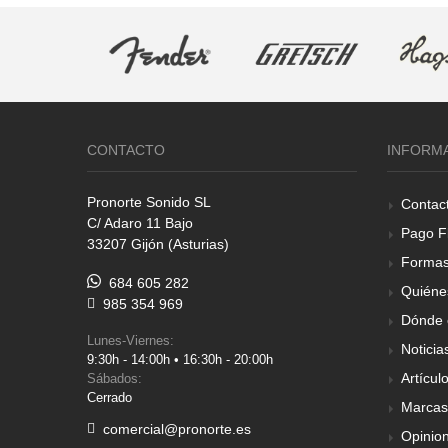
CONTACTO
INFORM
Pronorte Sonido SL
Contac
C/ Adaro 11 Bajo
Pago F
33207 Gijón (Asturias)
Formas
684 605 282
Quiéne
985 354 969
Dónde 
Lunes-Viernes:
Noticia
9:30h - 14:00h • 16:30h - 20:00h
Artícul
Sábados:
Cerrado
Marcas
comercial@pronorte.es
Opinio