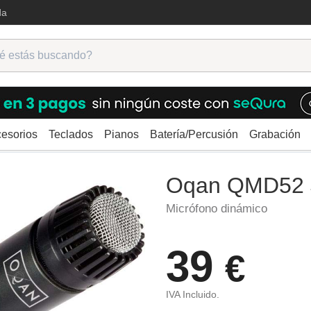
da
esorios
Teclados
Pianos
Batería/Percusión
Grabación
micos
Oqan QMD52 Joqer
Oqan QMD52 
Micrófono dinámico
39
€
IVA Incluido.