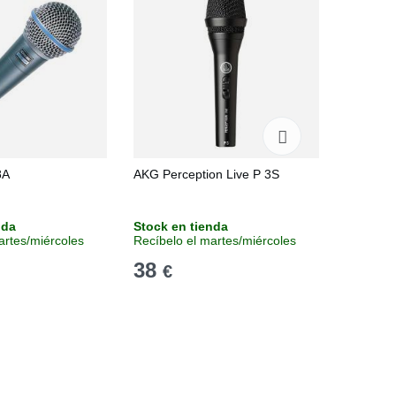
8A
AKG Perception Live P 3S
Sennheis
nda
Stock en tienda
Sin stoc
artes/miércoles
Recíbelo el martes/miércoles
Consulta
38
56
€
€