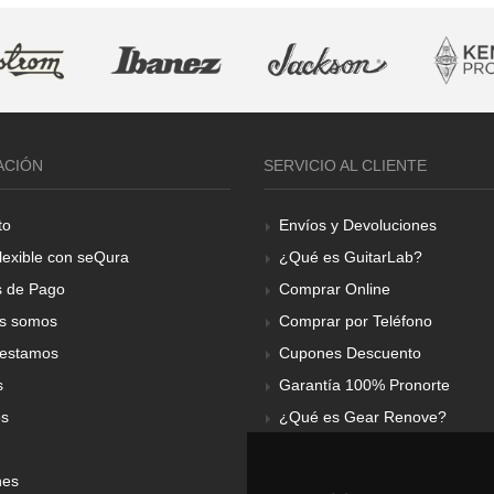
ACIÓN
SERVICIO AL CLIENTE
to
Envíos y Devoluciones
lexible con seQura
¿Qué es GuitarLab?
 de Pago
Comprar Online
s somos
Comprar por Teléfono
estamos
Cupones Descuento
s
Garantía 100% Pronorte
os
¿Qué es Gear Renove?
nes