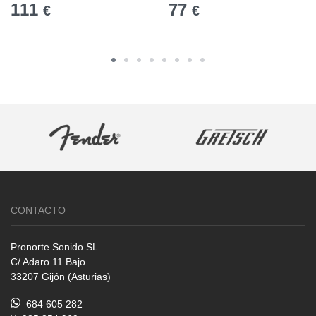
111
77
€
€
CONTACTO
Pronorte Sonido SL
C/ Adaro 11 Bajo
33207 Gijón (Asturias)
684 605 282