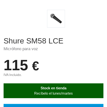
Shure SM58 LCE
Micrófono para voz
115
€
IVA Incluido.
Stock en tienda
Recíbelo el lunes/martes