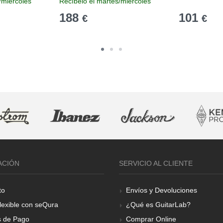
/miércoles
Recíbelo el martes/miércoles
188
101
€
€
ACIÓN
SERVICIO AL CLIENTE
to
Envíos y Devoluciones
lexible con seQura
¿Qué es GuitarLab?
 de Pago
Comprar Online