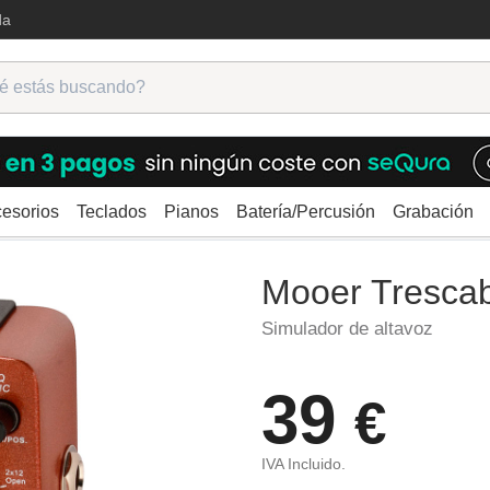
da
esorios
Teclados
Pianos
Batería/Percusión
Grabación
ra
Otros efectos guitarra
Mooer Trescab
Mooer Tresca
Simulador de altavoz
39
€
IVA Incluido.