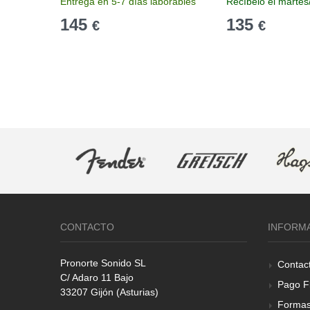
Entrega en 5-7 días laborables
Recíbelo el martes
145
135
€
€
CONTACTO
INFORM
Pronorte Sonido SL
Contac
C/ Adaro 11 Bajo
Pago F
33207 Gijón (Asturias)
Formas