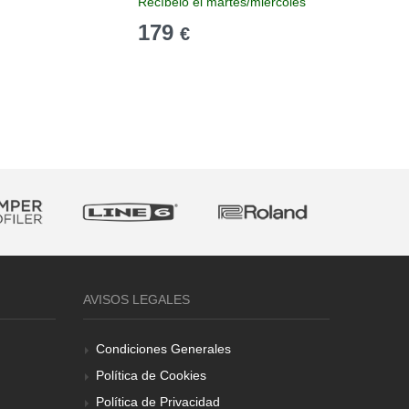
Recíbelo el martes/miércoles
Recíbelo
179
137
€
€
AVISOS LEGALES
Condiciones Generales
Política de Cookies
Política de Privacidad