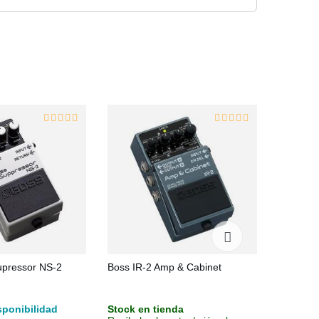
upressor NS-2
Boss IR-2 Amp & Cabinet
Mooer R
sponibilidad
Stock en tienda
Stock e