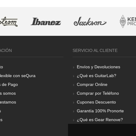
ACIÓN
SERVICIO AL CLIENTE
to
Envíos y Devoluciones
lexible con seQura
¿Qué es GuitarLab?
 de Pago
Comprar Online
s somos
Comprar por Teléfono
estamos
Cupones Descuento
s
Garantía 100% Pronorte
os
¿Qué es Gear Renove?