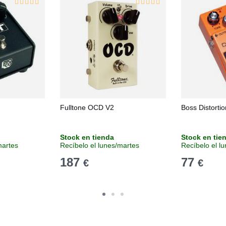
Fulltone OCD V2
Boss Distorti
Stock en tienda
Stock en tie
martes
Recíbelo el lunes/martes
Recíbelo el l
187
77
€
€