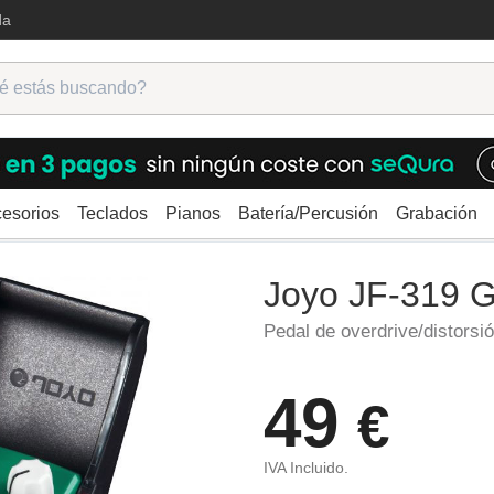
da
esorios
Teclados
Pianos
Batería/Percusión
Grabación
ra
Overdrive/Distorsión/Booster
Joyo JF-319 Green Legend
Joyo JF-319 
Pedal de overdrive/distorsió
49
€
IVA Incluido.