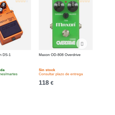
on DS-1
Maxon OD-808 Overdrive
Joyo R-
nda
Sin stock
Stock en
unes/martes
Consultar plazo de entrega
Entrega 
118
190
€
€