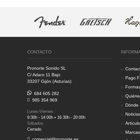
CONTACTO
INFORM
Pronorte Sonido SL
Contac
C/ Adaro 11 Bajo
Pago F
33207 Gijón (Asturias)
Formas
684 605 282
Quiéne
985 354 969
Dónde 
Lunes-Viernes:
Noticia
9:30h - 14:00h • 16:30h - 20:00h
Artícul
Sábados:
Cerrado
Marcas
comercial@pronorte.es