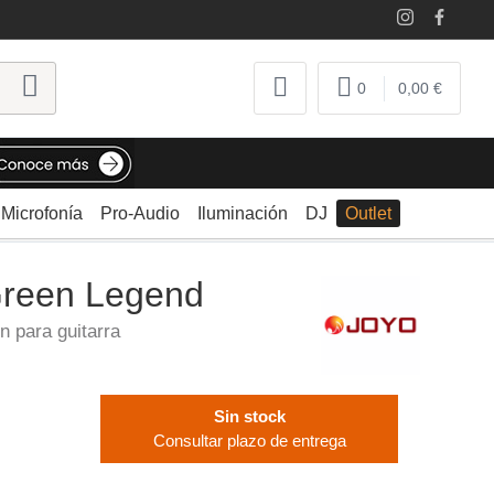
0
0,00 €
Microfonía
Pro-Audio
Iluminación
DJ
Outlet
Green Legend
n para guitarra
Sin stock
Consultar plazo de entrega