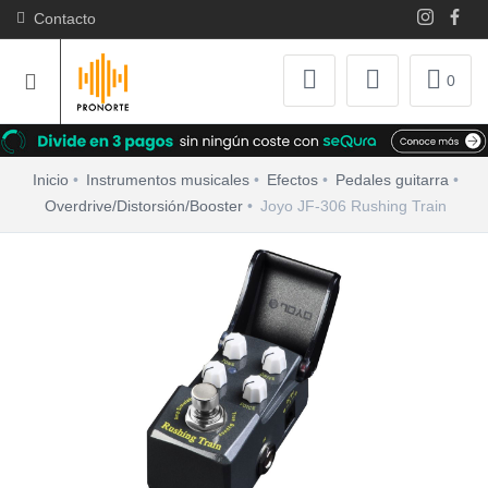
Contacto
0
Inicio
Instrumentos musicales
Efectos
Pedales guitarra
Overdrive/Distorsión/Booster
Joyo JF-306 Rushing Train