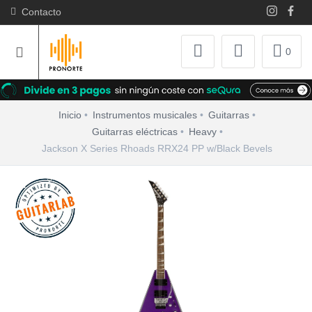
Contacto
0
Inicio
Instrumentos musicales
Guitarras
Guitarras eléctricas
Heavy
Jackson X Series Rhoads RRX24 PP w/Black Bevels