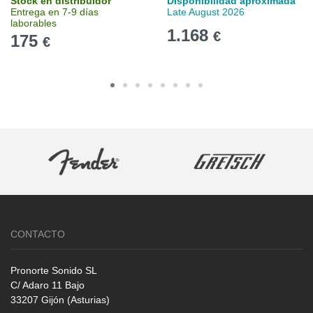
Stock en distribuidor
Disponibilidad aproximada
Entrega en 7-9 días
Late August 2026
laborables
1.168
€
175
€
CONTACTO
Pronorte Sonido SL
C/ Adaro 11 Bajo
33207 Gijón (Asturias)