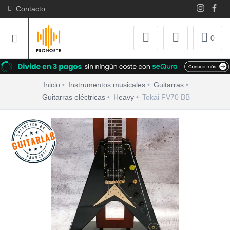
Contacto
0
Inicio
Instrumentos musicales
Guitarras
Guitarras eléctricas
Heavy
Tokai FV70 BB