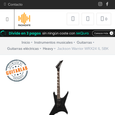
Contacto
0
Inicio
Instrumentos musicales
Guitarras
Guitarras eléctricas
Heavy
Jackson Warrior WRX24 IL SBK