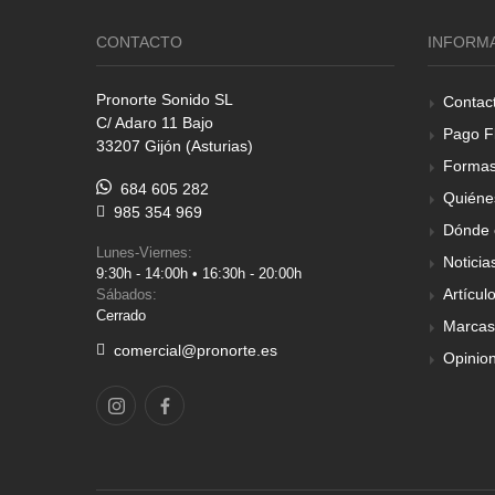
CONTACTO
INFORM
Pronorte Sonido SL
Contac
C/ Adaro 11 Bajo
Pago F
33207 Gijón (Asturias)
Formas
684 605 282
Quiéne
985 354 969
Dónde 
Lunes-Viernes:
Noticia
9:30h - 14:00h • 16:30h - 20:00h
Artícul
Sábados:
Cerrado
Marcas
comercial@pronorte.es
Opinio