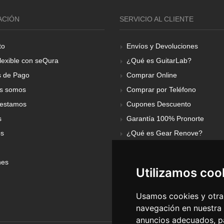
ACIÓN
SERVICIO AL CLIENTE
to
Envíos y Devoluciones
lexible con seQura
¿Qué es GuitarLab?
 de Pago
Comprar Online
s somos
Comprar por Teléfono
estamos
Cupones Descuento
s
Garantía 100% Pronorte
os
¿Qué es Gear Renove?
nes
Utilizamos coo
Usamos cookies y otras
navegación en nuestra
anuncios adecuados, pa