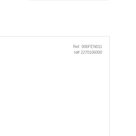
Ref. 006FEN011
Id# 2270106000