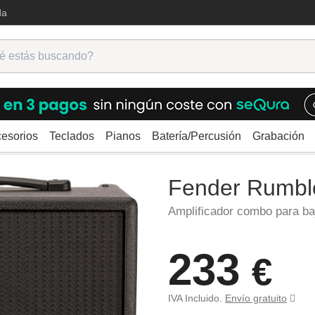
da
esorios
Teclados
Pianos
Batería/Percusión
Grabación
cadores bajo
Combos
Fender Rumble LT25
Fender Rumbl
Amplificador combo para ba
233
€
IVA Incluido.
Envío gratuito