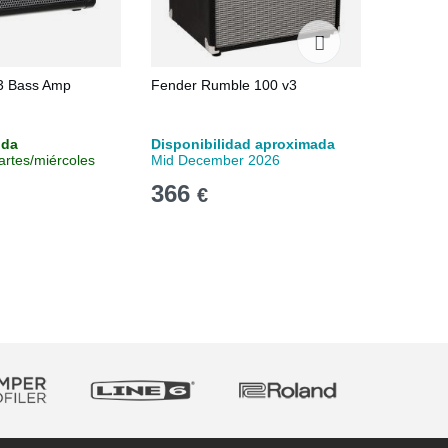
 3 Bass Amp
Fender Rumble 100 v3
Ibanez 
nda
Disponibilidad aproximada
Stock en
artes/miércoles
Mid December 2026
Entrega 
366
129
€
€