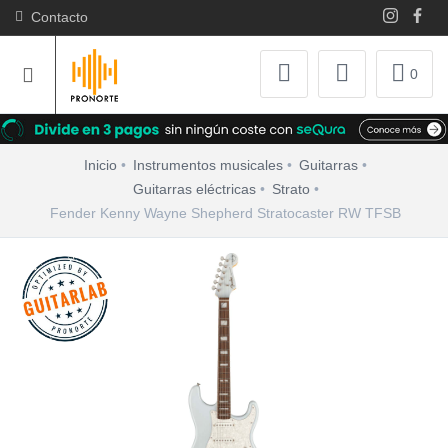
Contacto
0
Inicio
Instrumentos musicales
Guitarras
Guitarras eléctricas
Strato
Fender Kenny Wayne Shepherd Stratocaster RW TFSB