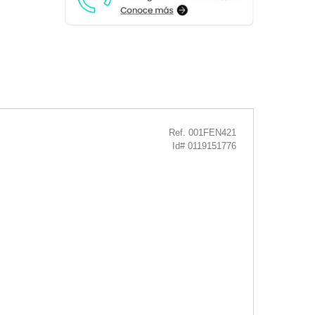
Ref. 001FEN421
Id# 0119151776