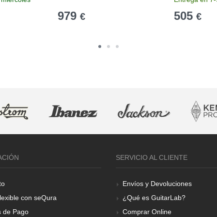
979
505
€
€
ACIÓN
SERVICIO AL CLIENTE
to
Envíos y Devoluciones
lexible con seQura
¿Qué es GuitarLab?
 de Pago
Comprar Online