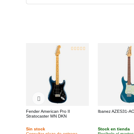
Fender American Pro II
Ibanez AZES31-A
Stratocaster MN DKN
Sin stock
Stock en tienda
Consultar plazo de entrega
Recíbelo el martes