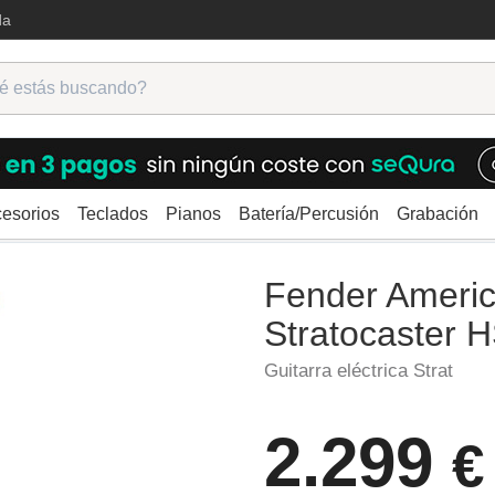
da
esorios
Teclados
Pianos
Batería/Percusión
Grabación
ctricas
Strato
Fender American Ultra II Stratocaster HSS EB NBL
Fender America
Stratocaster
Guitarra eléctrica Strat
2.299
€