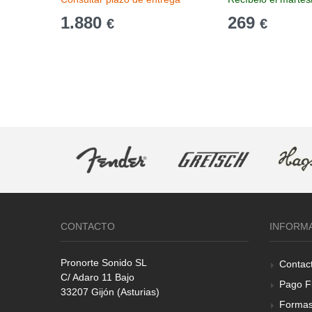
1.880
269
€
€
CONTACTO
INFORM
Pronorte Sonido SL
Contac
C/ Adaro 11 Bajo
Pago F
33207 Gijón (Asturias)
Formas