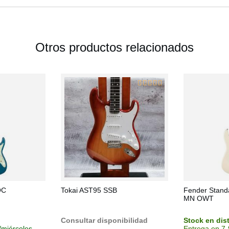
Otros productos relacionados
OC
Tokai AST95 SSB
Fender Standa
MN OWT
Consultar disponibilidad
Stock en dis
/miércoles
Entrega en 7-