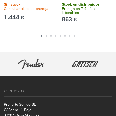
Sin stock
Stock en distribuidor
Consultar plazo de entrega
Entrega en 7-9 días
laborables
1.444
€
863
€
CONTACTO
Pronorte Sonido SL
C/ Adaro 11 Bajo
33207 Gijón (Asturias)