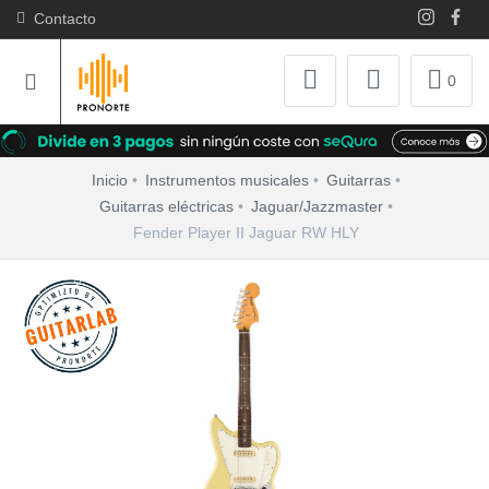
Contacto
0
Inicio
Instrumentos musicales
Guitarras
Guitarras eléctricas
Jaguar/Jazzmaster
Fender Player II Jaguar RW HLY