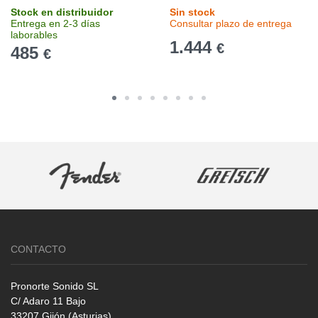
Stock en distribuidor
Sin stock
Entrega en 2-3 días
Consultar plazo de entrega
laborables
1.444
€
485
€
CONTACTO
Pronorte Sonido SL
C/ Adaro 11 Bajo
33207 Gijón (Asturias)