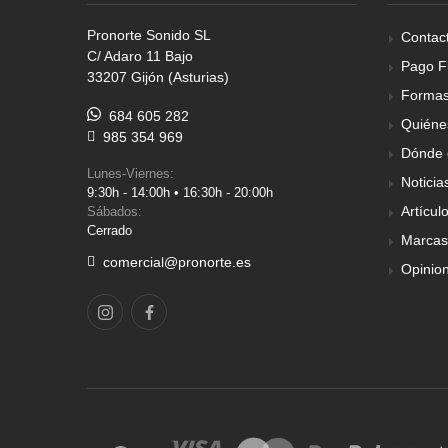
Pronorte Sonido SL
Contac
C/ Adaro 11 Bajo
Pago F
33207 Gijón (Asturias)
Formas
684 605 282
Quiéne
985 354 969
Dónde 
Lunes-Viernes:
Noticia
9:30h - 14:00h • 16:30h - 20:00h
Artícul
Sábados:
Cerrado
Marcas
comercial@pronorte.es
Opinio