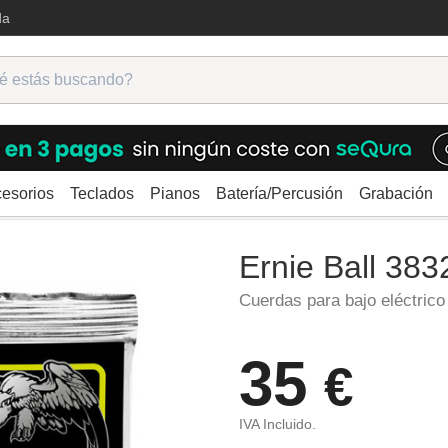
da
esorios
Teclados
Pianos
Batería/Percusión
Grabación
Cuerdas para bajo
Ernie Ball 3832 Coated Bass
Ernie Ball 38
Cuerdas para bajo eléctrico
35
€
IVA Incluido.