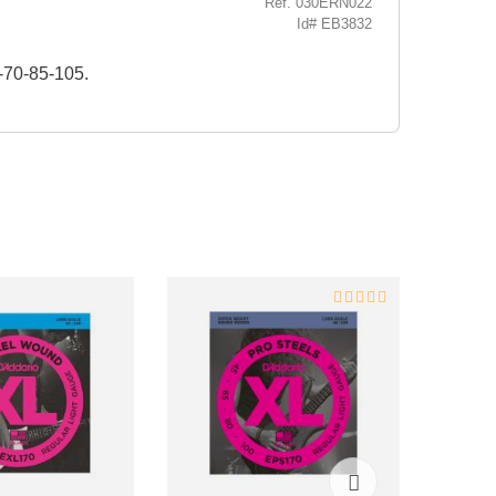
Ref. 030ERN022
Id# EB3832
0-70-85-105.