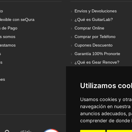
to
Envíos y Devoluciones
lexible con seQura
¿Qué es GuitarLab?
 de Pago
Comprar Online
s somos
Comprar por Teléfono
estamos
Cupones Descuento
s
Garantía 100% Pronorte
os
¿Qué es Gear Renove?
nes
Utilizamos coo
Usamos cookies y otras
navegación en nuestra
anuncios adecuados, pa
comprender de donde ll