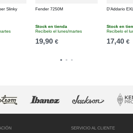
per Slinky
Fender 7250M
D'Addario EX
Stock en tienda
Stock en tie
martes
Recíbelo el lunes/martes
Recíbelo el l
19,90
17,40
€
€
ACIÓN
SERVICIO AL CLIENTE