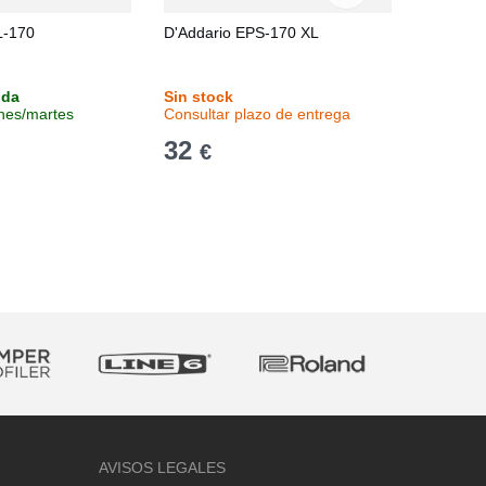
L-170
D'Addario EPS-170 XL
D'Addar
Scale
nda
Sin stock
Sin stoc
unes/martes
Consultar plazo de entrega
Consulta
32
24,9
€
AVISOS LEGALES