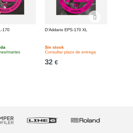
L-170
D'Addario EPS-170 XL
D'Addar
Scale
nda
Sin stock
Sin stoc
unes/martes
Consultar plazo de entrega
Consulta
32
24,9
€