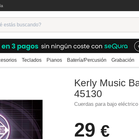
da
esorios
Teclados
Pianos
Batería/Percusión
Grabación
Cuerdas para bajo
Kerly Music Bass 5 KQXB-45130
Kerly Music B
45130
Cuerdas para bajo eléctrico
29
€