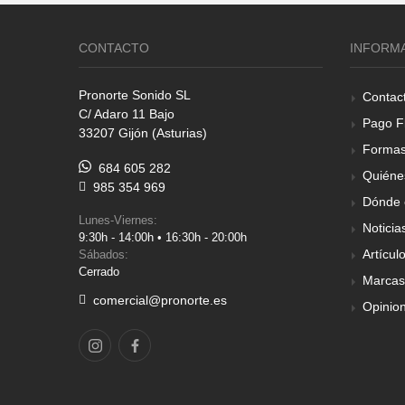
CONTACTO
INFORM
Pronorte Sonido SL
Contac
C/ Adaro 11 Bajo
Pago F
33207 Gijón (Asturias)
Formas
684 605 282
Quiéne
985 354 969
Dónde 
Lunes-Viernes:
Noticia
9:30h - 14:00h • 16:30h - 20:00h
Artícul
Sábados:
Cerrado
Marcas
comercial@pronorte.es
Opinio