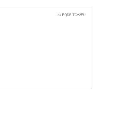
Id# EQDBITCV2EU