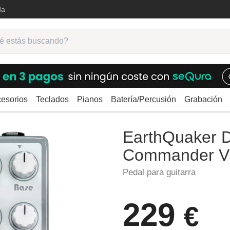
da
esorios
Teclados
Pianos
Batería/Percusión
Grabación
ra
Otros efectos guitarra
EarthQuaker Devices Bit Commander V2
EarthQuaker D
Commander 
Pedal para guitarra
229
€