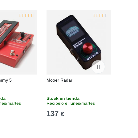
ammy 5
Mooer Radar
Boss IR-
nda
Stock en tienda
Stock e
unes/martes
Recíbelo el lunes/martes
Recíbelo
137
179
€
€