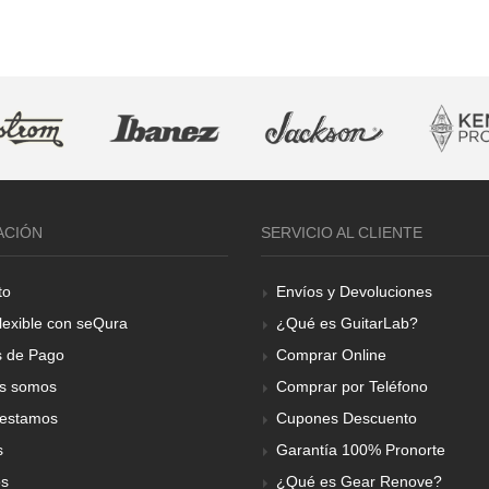
ACIÓN
SERVICIO AL CLIENTE
to
Envíos y Devoluciones
lexible con seQura
¿Qué es GuitarLab?
 de Pago
Comprar Online
s somos
Comprar por Teléfono
estamos
Cupones Descuento
s
Garantía 100% Pronorte
os
¿Qué es Gear Renove?