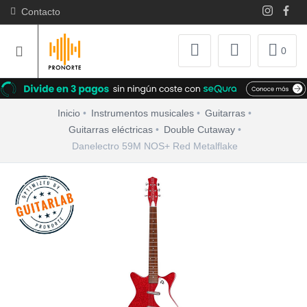
Contacto
0
Inicio
Instrumentos musicales
Guitarras
Guitarras eléctricas
Double Cutaway
Danelectro 59M NOS+ Red Metalflake