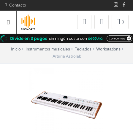
Contacto
0
Inicio
Instrumentos musicales
Teclados
Workstations
Arturia Astrolab