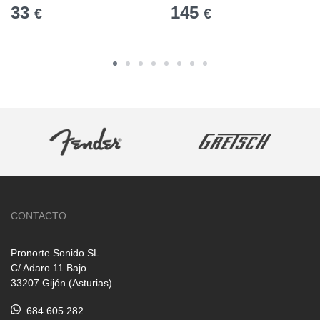
33
145
€
€
CONTACTO
Pronorte Sonido SL
C/ Adaro 11 Bajo
33207 Gijón (Asturias)
684 605 282