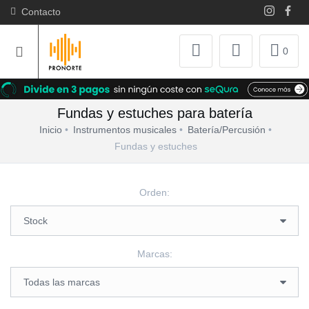
Contacto
0
Fundas y estuches para batería
Inicio
Instrumentos musicales
Batería/Percusión
Fundas y estuches
Orden:
Marcas: