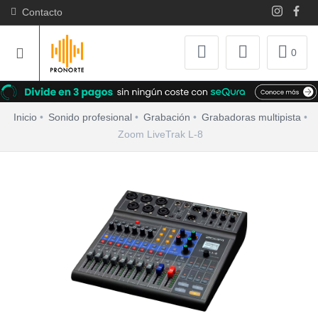
Contacto
0
Inicio
Sonido profesional
Grabación
Grabadoras multipista
Zoom LiveTrak L-8