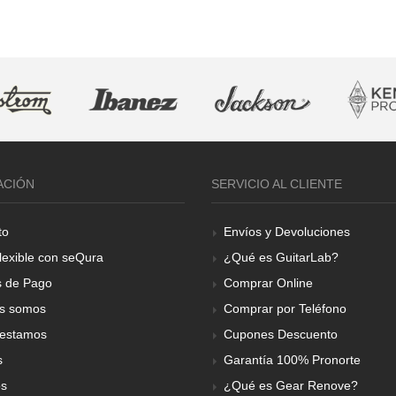
ACIÓN
SERVICIO AL CLIENTE
to
Envíos y Devoluciones
lexible con seQura
¿Qué es GuitarLab?
 de Pago
Comprar Online
s somos
Comprar por Teléfono
estamos
Cupones Descuento
s
Garantía 100% Pronorte
os
¿Qué es Gear Renove?