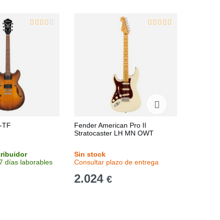
-TF
Fender American Pro II
Cort G 2
Stratocaster LH MN OWT
tribuidor
Sin stock
Stock en
7 días laborables
Consultar plazo de entrega
Entrega 
2.024
311
€
€