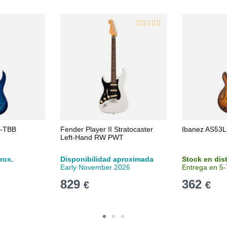
-TBB
Fender Player II Stratocaster
Ibanez AS53L
Left-Hand RW PWT
rox.
Disponibilidad aproximada
Stock en dis
Early November 2026
Entrega en 5-
829
362
€
€