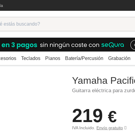
da
esorios
Teclados
Pianos
Batería/Percusión
Grabación
ctricas
Para zurdos
Yamaha Pacifica 112JL BL
Yamaha Pacif
Guitarra eléctrica para zurd
219
€
IVA Incluido.
Envío gratuito