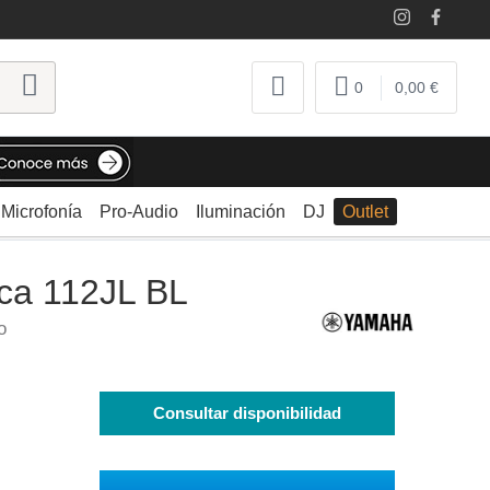
0
0,00 €
Microfonía
Pro-Audio
Iluminación
DJ
Outlet
ica 112JL BL
o
Consultar disponibilidad