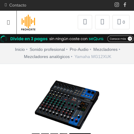
Contacto
0
Inicio
Sonido profesional
Pro-Audio
Mezcladores
Mezcladores analógicos
Yamaha MG12XUK