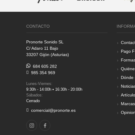
CONTACTO
INFORM
Pronorte Sonido SL
Contac
C/ Adaro 11 Bajo
Pago F
33207 Gijón (Asturias)
Formas
684 605 282
Quiéne
985 354 969
Dónde 
Lunes-Viernes:
Noticia
9:30h - 14:00h • 16:30h - 20:00h
Artícul
Sábados:
Cerrado
Marcas
comercial@pronorte.es
Opinio