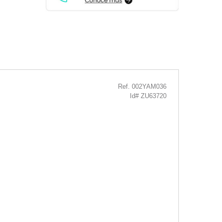
Ref. 002YAM036
Id# ZU63720