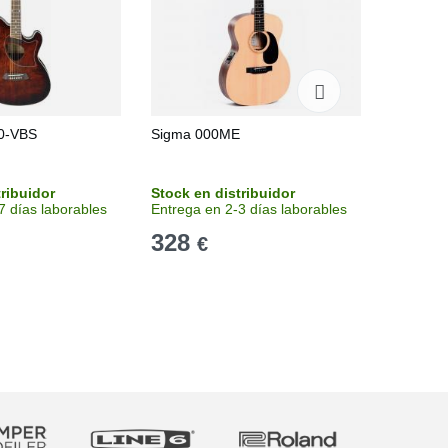
0-VBS
Sigma 000ME
Ibanez 
tribuidor
Stock en distribuidor
Stock en
7 días laborables
Entrega en 2-3 días laborables
Entrega 
328
228
€
€