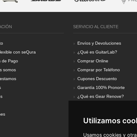
ACIÓN
SERVICIO AL CLIENTE
to
Envíos y Devoluciones
lexible con seQura
¿Qué es GuitarLab?
 de Pago
Comprar Online
s somos
Comprar por Teléfono
estamos
Cupones Descuento
s
Garantía 100% Pronorte
os
¿Qué es Gear Renove?
nes
Utilizamos coo
Usamos cookies y otras