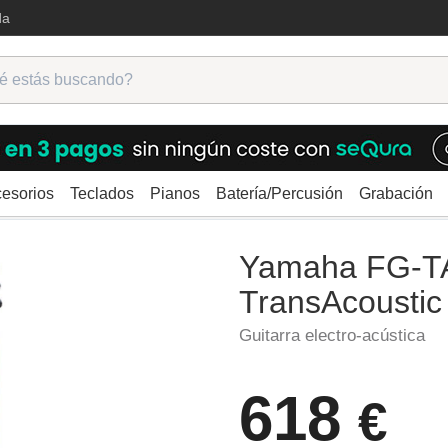
da
esorios
Teclados
Pianos
Batería/Percusión
Grabación
ústicas
Guitarras electroacústicas
Yamaha FG-TA VT TransAcoustic
Yamaha FG-T
TransAcousti
Guitarra electro-acústica
618
€