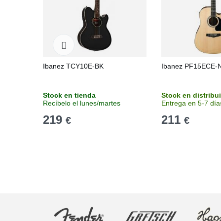
Ibanez TCY10E-BK
Ibanez PF15ECE-
Stock en tienda
Stock en distribu
Recíbelo el lunes/martes
Entrega en 5-7 día
219
211
€
€