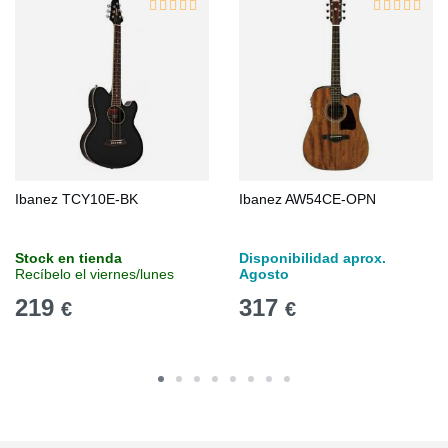
Ibanez TCY10E-BK
Ibanez AW54CE-OPN
Stock en tienda
Disponibilidad aprox.
Recíbelo el viernes/lunes
Agosto
219
317
€
€