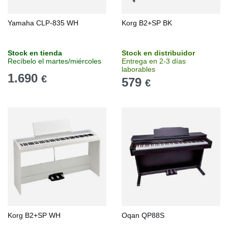
Yamaha CLP-835 WH
Korg B2+SP BK
Stock en tienda
Stock en distribuidor
Recíbelo el martes/miércoles
Entrega en 2-3 días
laborables
1.690
€
579
€
Korg B2+SP WH
Oqan QP88S