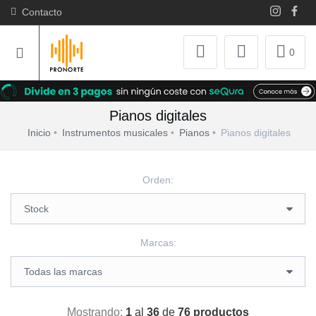
Contacto
0
Pianos digitales
Inicio
Instrumentos musicales
Pianos
Pianos digitales
Orden:
Marcas:
Mostrando:
1
al
36
de
76 productos