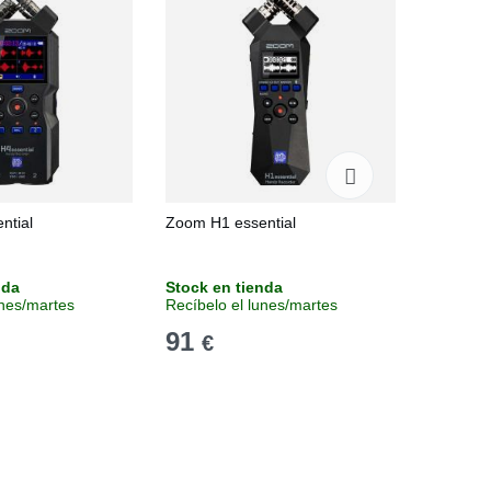
ntial
Zoom H1 essential
Zoom Po
nda
Stock en tienda
Sin stoc
unes/martes
Recíbelo el lunes/martes
Consulta
91
285
€
€