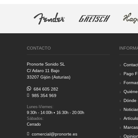
CONTACTO
INFORM
Pronorte Sonido SL
Contac
C/ Adaro 11 Bajo
Pago F
33207 Gijón (Asturias)
Formas
684 605 282
Quiéne
985 354 969
Dónde 
Lunes-Viernes:
Noticia
9:30h - 14:00h • 16:30h - 20:00h
Artícul
Sábados:
Cerrado
Marcas
comercial@pronorte.es
Opinio