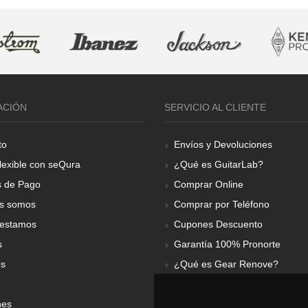
ACIÓN
SERVICIO AL CLIENTE
to
Envíos y Devoluciones
lexible con seQura
¿Qué es GuitarLab?
 de Pago
Comprar Online
s somos
Comprar por Teléfono
estamos
Cupones Descuento
s
Garantía 100% Pronorte
os
¿Qué es Gear Renove?
nes