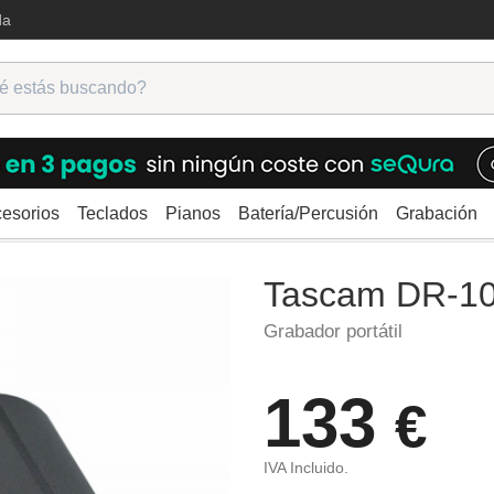
da
esorios
Teclados
Pianos
Batería/Percusión
Grabación
il
Tascam DR-10X
Tascam DR-1
Grabador portátil
133
€
IVA Incluido.