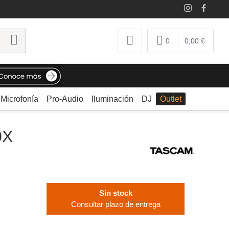
0
0,00 €
Microfonía
Pro-Audio
Iluminación
DJ
Outlet
0X
Sin stock
Consultar plazo de entrega