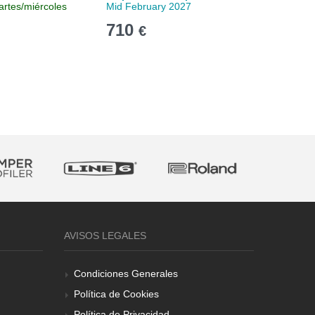
artes/miércoles
Mid February 2027
Entrega 
710
689
€
€
AVISOS LEGALES
Condiciones Generales
Política de Cookies
Política de Privacidad