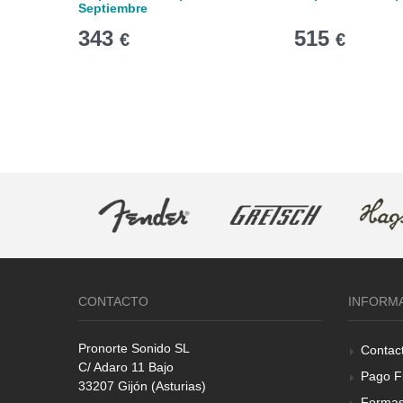
Septiembre
343
515
€
€
CONTACTO
INFORM
Pronorte Sonido SL
Contac
C/ Adaro 11 Bajo
Pago F
33207 Gijón (Asturias)
Formas