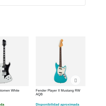
ntomen White
Fender Player II Mustang RW
Mooer G
AQB
APU
nda
Disponibilidad aproximada
Stock en