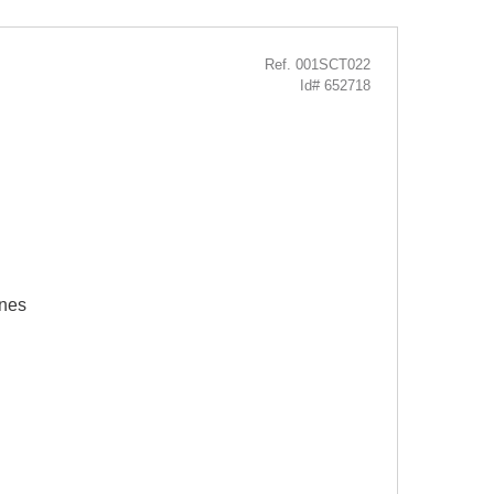
Ref. 001SCT022
Id# 652718
ones