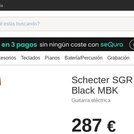
da
esorios
Teclados
Pianos
Batería/Percusión
Grabación
ctricas
Otras formas
Schecter SGR Avenger Metallic Black MBK
Schecter SGR 
Black MBK
Guitarra eléctrica
287
€