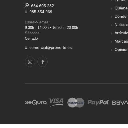
684 605 282
Quiéne
985 354 969
Dónde 
Lunes-Viernes:
Noticia
9:30h - 14:00h • 16:30h - 20:00h
Artícul
Sábados:
Cerrado
Marcas
comercial@pronorte.es
Opinio