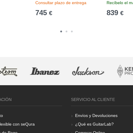
Consultar plazo de entrega
Recíbelo el m
745
839
€
€
ACIÓN
SERVICIO AL CLIENTE
to
Envíos y Devoluciones
lexible con seQura
¿Qué es GuitarLab?
 de Pago
Comprar Online