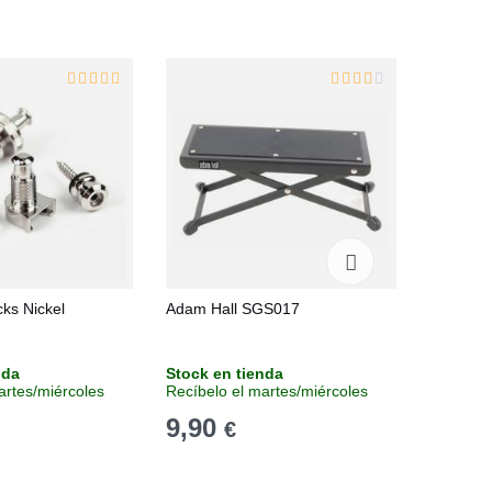
cks Nickel
Adam Hall SGS017
Righton 
Transpar
nda
Stock en tienda
Sin stoc
artes/miércoles
Recíbelo el martes/miércoles
Consulta
9,90
19
€
€