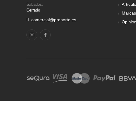
Artícul
Sábados:
Cerrado
Marcas
comercial@pronorte.es
Opinio