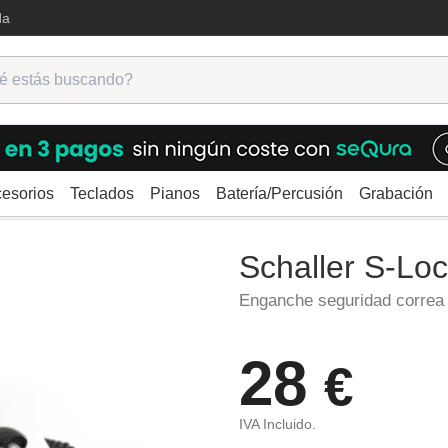
da
esorios
Teclados
Pianos
Batería/Percusión
Grabación
sorios guitarra
Schaller S-Locks Chrome Black
Schaller S-Lo
Enganche seguridad correa
28
€
IVA Incluido.