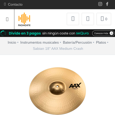
Contacto
0
Inicio
Instrumentos musicales
Batería/Percusión
Platos
Sabian 18" AAX Medium Crash