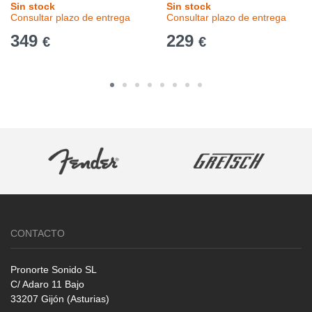
Sin stock
Sin stock
Consultar plazo de entrega
Consultar plazo de entrega
349
229
€
€
CONTACTO
Pronorte Sonido SL
C/ Adaro 11 Bajo
33207 Gijón (Asturias)