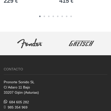
229
415
€
€
CONTACTO
Pronorte Sonido SL
C/ Adaro 11 Bajo
33207 Gijón (Asturias)
684 605 282
985 354 969