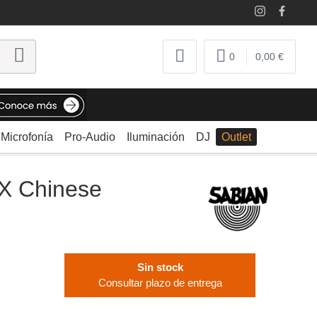
0
0,00 €
Microfonía
Pro-Audio
Iluminación
DJ
Outlet
AX Chinese
Sin stock
Consultar plazo de entrega