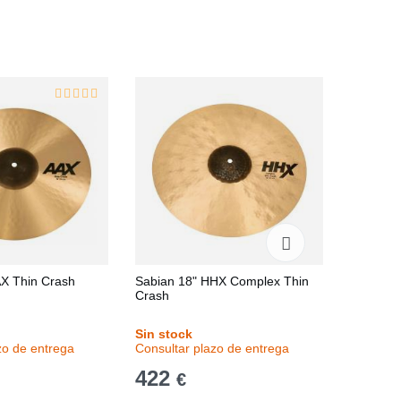
AX Thin Crash
Sabian 18" HHX Complex Thin
Sabian 
Crash
Sin stock
Sin stoc
zo de entrega
Consultar plazo de entrega
Consulta
422
351
€
€