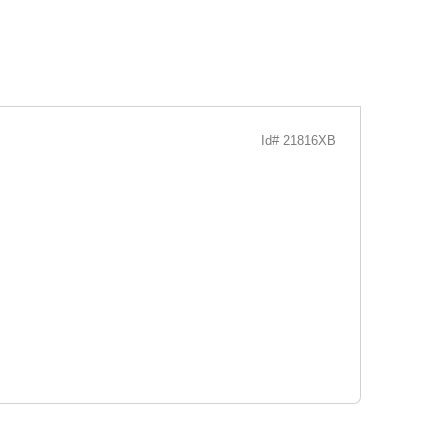
Id# 21816XB