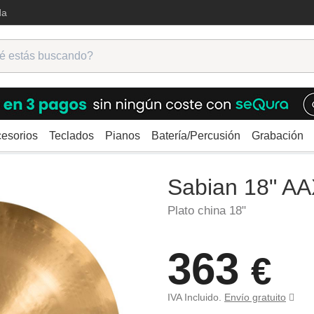
da
esorios
Teclados
Pianos
Batería/Percusión
Grabación
os
Sabian 18" AAX Chinese
Sabian 18" A
Plato china 18"
363
€
IVA Incluido.
Envío gratuito